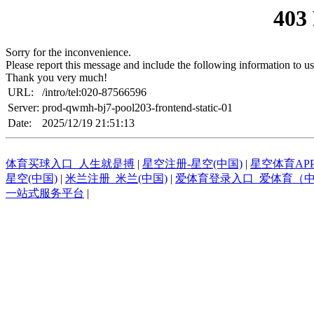
403
Sorry for the inconvenience.
Please report this message and include the following information to us
Thank you very much!
URL:
/intro/tel:020-87566596
Server:
prod-qwmh-bj7-pool203-frontend-static-01
Date:
2025/12/19 21:51:13
体育买球入口_人生就是搏
|
星空注册-星空(中国)
|
星空体育AP
星空(中国)
|
米兰注册_米兰(中国)
|
爱体育登录入口_爱体育（
一站式服务平台
|