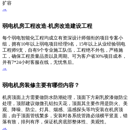
扩容
→
弱电机房工程改造-机房改造建设工程
每个弱电智能化工程均成立有资深设计师领衔的项目专案小
组，拥有10年以上弱电项目经理9名，15年以上从业经验弱电
工程师9支，自有9个专业施工队伍，工程绝不外包，严格施
工，确保工程质量品质以及周期。可为客户省30%项目成本，
并有7*24小时客服在线，无忧售后。
→
弱电机房装修主要有哪些内容？
机房顶面上方需要做防水防潮处理，顶面下方刷乳胶漆做防尘
处理，顶部建议做微孔铝扣天花，顶面其主要作用是防火、美
观、降噪、防尘。灯具、烟感、温感探头等均安装在机房顶
面，由于顶面管线繁多，安装时各系统管路必须横平竖直，错
落有致，排列有序，保证机房底部整体性、美观性。
→