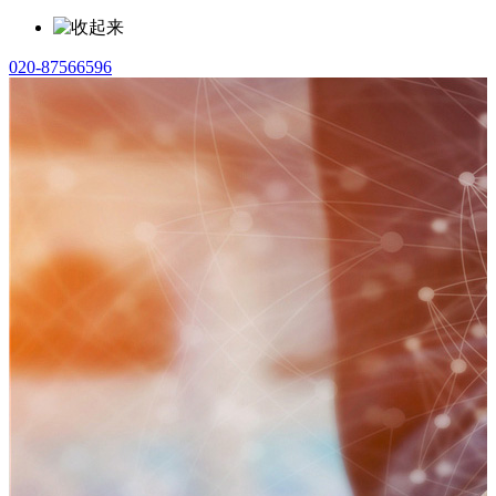
020-87566596